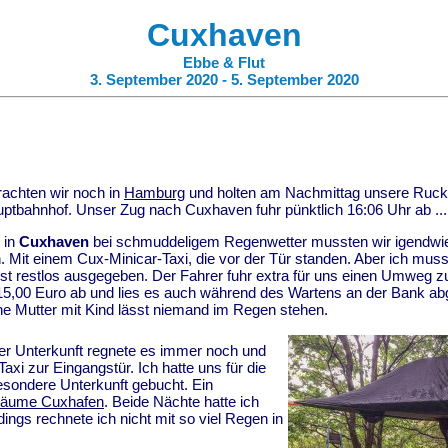
Cuxhaven
Ebbe & Flut
3. September 2020 - 5. September 2020
rachten wir noch in
Hamburg
und holten am Nachmittag unsere Ruc
uptbahnhof.
Unser Zug nach Cuxhaven fuhr pünktlich 16:06 Uhr ab ...
 in
Cuxhaven
bei schmuddeligem Regenwetter mussten wir igendwie
 Mit einem Cux-Minicar-Taxi, die vor der Tür standen. Aber ich mus
st restlos ausgegeben. Der Fahrer fuhr extra für uns einen Umweg zu
15,00 Euro ab und lies es auch während des Wartens an der Bank abg
 Mutter mit Kind lässt niemand im Regen stehen.
r Unterkunft regnete es immer noch und
axi zur Eingangstür. Ich hatte uns für die
esondere Unterkunft gebucht. Ein
räume Cuxhafen
. Beide Nächte hatte ich
dings rechnete ich nicht mit so viel Regen in