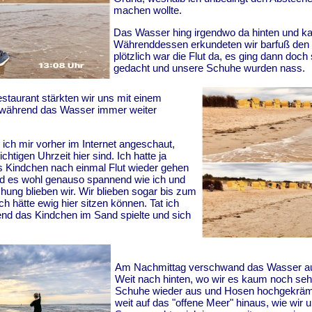
machen wollte.
Das Wasser hing irgendwo da hinten und k
Währenddessen erkundeten wir barfuß den
plötzlich war die Flut da, es ging dann doch 
gedacht und unsere Schuhe wurden nass.
staurant stärkten wir uns mit einem
während das Wasser immer weiter
 ich mir vorher im Internet angeschaut,
chtigen Uhrzeit hier sind. Ich hatte ja
s Kindchen nach einmal Flut wieder gehen
nd es wohl genauso spannend wie ich und
ung blieben wir. Wir blieben sogar bis zum
h hätte ewig hier sitzen können. Tat ich
end das Kindchen im Sand spielte und sich
Am Nachmittag verschwand das Wasser au
Weit nach hinten, wo wir es kaum noch se
Schuhe wieder aus und Hosen hochgekrämpe
weit auf das "offene Meer" hinaus, wie wir 