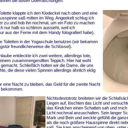
annen die bösen Überraschungen.
ilette klappte ich den Klodeckel nach oben und eine
spinne saß mitten im Weg. Angeekelt schlug ich
er zu und hob ihn nochmal, um ein Foto zu machen
ch nur halb so schlimm aussieht, weil ich
nur aus der Ferne mit dem Handy fotografiert habe).
e Toiletten in der Yogaschule benutzen (wir bekamen
ngstür freundlicherweise die Schlüssel).
laube entdeckte ich zwei weitere, allerdings tote,
einem zusammengerollten Teppich. Hier hat wohl
 gemacht. Schließlich holten wir die Dame, die uns
e, die diese vielen Spinnen allerdings ähnlich eklig
ur eine Nacht zu bleiben, das Geld für die zweite Nacht
et bekommen.
Nichtsdestotrotz breiteten wir die Schlafsä
Liegen auf, löschten das Licht und versucht
das Kindchen einen Schatten sah und mich 
Licht nochmal anzuschalten. Sein langer Sc
Mark und Bein und weckte gefühlt die ganz
als die noch größere Hausspinne direkt ne
saß. Sie kam anscheinend von oben, unte