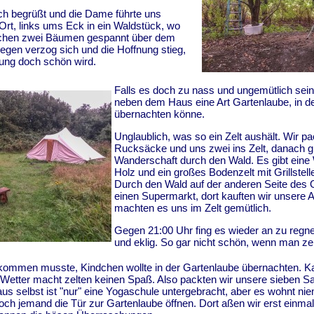
ch begrüßt und die Dame führte uns
Ort, links ums Eck in ein Waldstück, wo
chen zwei Bäumen gespannt über dem
egen verzog sich und die Hoffnung stieg,
ung doch schön wird.
Falls es doch zu nass und ungemütlich sein 
neben dem Haus eine Art Gartenlaube, in 
übernachten könne.
Unglaublich, was so ein Zelt aushält. Wir pa
Rucksäcke und uns zwei ins Zelt, danach gi
Wanderschaft durch den Wald. Es gibt eine 
Holz und ein großes Bodenzelt mit Grillstell
Durch den Wald auf der anderen Seite des 
einen Supermarkt, dort kauften wir unsere
machten es uns im Zelt gemütlich.
Gegen 21:00 Uhr fing es wieder an zu reg
und eklig. So gar nicht schön, wenn man ze
kommen musste, Kindchen wollte in der Gartenlaube übernachten. K
 Wetter macht zelten keinen Spaß. Also packten wir unsere sieben S
s selbst ist "nur" eine Yogaschule untergebracht, aber es wohnt ni
och jemand die Tür zur Gartenlaube öffnen. Dort aßen wir erst einm