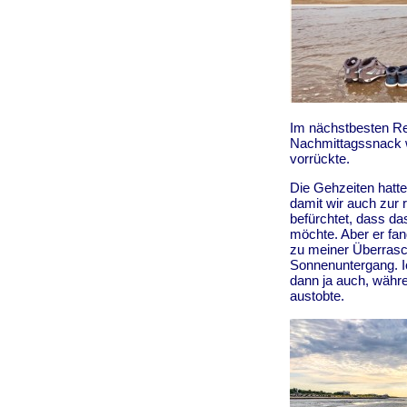
Im nächstbesten Re
Nachmittagssnack 
vorrückte.
Die Gehzeiten hatte
damit wir auch zur ri
befürchtet, dass da
möchte. Aber er fa
zu meiner Überrasch
Sonnenuntergang. Ic
dann ja auch, währ
austobte.