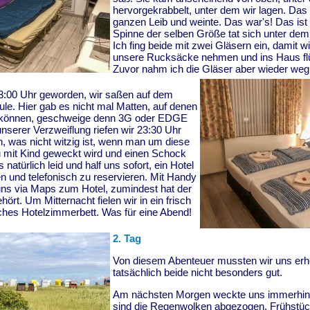
hervorgekrabbelt, unter dem wir lagen. Das 
ganzen Leib und weinte. Das war's! Das ist 
Spinne der selben Größe tat sich unter dem
Ich fing beide mit zwei Gläsern ein, damit w
unsere Rucksäcke nehmen und ins Haus fl
Zuvor nahm ich die Gläser aber wieder weg u
 23:00 Uhr geworden, wir saßen auf dem
e. Hier gab es nicht mal Matten, auf denen
n können, geschweige denn 3G oder EDGE
nserer Verzweiflung riefen wir 23:30 Uhr
, was nicht witzig ist, wenn man um diese
u mit Kind geweckt wird und einen Schock
natürlich leid und half uns sofort, ein Hotel
en und telefonisch zu reservieren. Mit Handy
uns via Maps zum Hotel, zumindest hat der
rt. Um Mitternacht fielen wir in ein frisch
hes Hotelzimmerbett. Was für eine Abend!
2. Tag
Von diesem Abenteuer mussten wir uns erho
tatsächlich beide nicht besonders gut.
Am nächsten Morgen weckte uns immerhin 
sind die Regenwolken abgezogen. Frühstüc