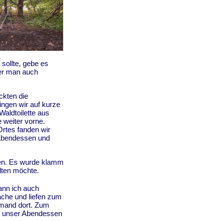
sollte, gebe es
der man auch
ckten die
ngen wir auf kurze
Waldtoilette aus
e weiter vorne.
Ortes fanden wir
 Abendessen und
nen. Es wurde klamm
lten möchte.
ann ich auch
ache und liefen zum
emand dort. Zum
al unser Abendessen