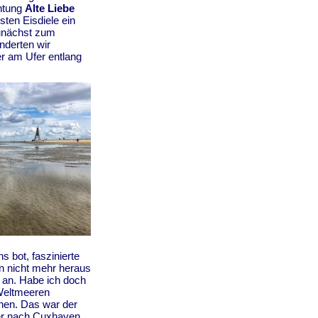
chtung
Alte Liebe
ten Eisdiele ein
zunächst zum
nderten wir
r am Ufer entlang
s bot, faszinierte
 nicht mehr heraus
 an. Habe ich doch
 Weltmeeren
ehen. Das war der
er nach Cuxhaven