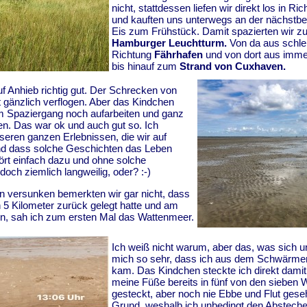
nicht, stattdessen liefen wir direkt los in Ri
und kauften uns unterwegs an der nächstbes
Eis zum Frühstück. Damit spazierten wir 
Hamburger Leuchtturm.
Von da aus schle
Richtung
Fährhafen
und von dort aus imme
bis hinauf zum
Strand von Cuxhaven.
uf Anhieb richtig gut. Der Schrecken von
st gänzlich verflogen. Aber das Kindchen
 Spaziergang noch aufarbeiten und ganz
en. Das war ok und auch gut so. Ich
seren ganzen Erlebnissen, die wir auf
nd dass solche Geschichten das Leben
ört einfach dazu und ohne solche
doch ziemlich langweilig, oder? :-)
en versunken bemerkten wir gar nicht, dass
h 5 Kilometer zurück gelegt hatte und am
, sah ich zum ersten Mal das Wattenmeer.
Ich weiß nicht warum, aber das, was sich un
mich so sehr, dass ich aus dem Schwärmen
kam. Das Kindchen steckte ich direkt damit
meine Füße bereits in fünf von den sieben
gesteckt, aber noch nie Ebbe und Flut ges
Grund, weshalb ich unbedingt den Abstech