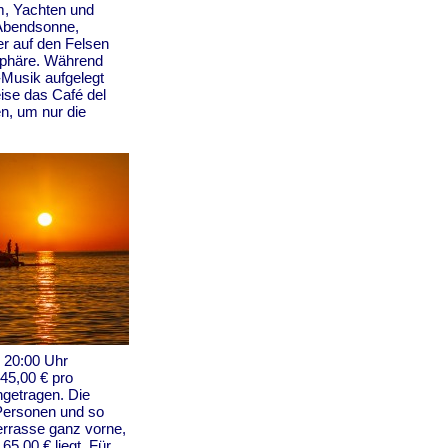
m, Yachten und
 Abendsonne,
r auf den Felsen
sphäre. Während
-Musik aufgelegt
se das Café del
n, um nur die
r 20:00 Uhr
45,00 € pro
ngetragen. Die
i Personen und so
Terrasse ganz vorne,
5,00 € liegt. Für