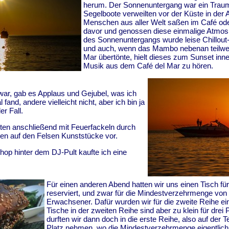
herum. Der Sonnenuntergang war ein Trau
Segelboote verweilten vor der Küste in der
Menschen aus aller Welt saßen im Café ode
davor und genossen diese einmalige Atmo
des Sonnenuntergangs wurde leise Chillout
und auch, wenn das Mambo nebenan teilwei
Mar übertönte, hielt dieses zum Sunset inne
Musik aus dem Café del Mar zu hören.
war, gab es Applaus und Gejubel, was ich
 fand, andere vielleicht nicht, aber ich bin ja
er Fall.
ten anschließend mit Feuerfackeln durch
en auf den Felsen Kunststücke vor.
op hinter dem DJ-Pult kaufte ich eine
Für einen anderen Abend hatten wir uns einen Tisch fü
reserviert, und zwar für die Mindestverzehrmenge von 
Erwachsener. Dafür wurden wir für die zweite Reihe ei
Tische in der zweiten Reihe sind aber zu klein für dre
durften wir dann doch in die erste Reihe, also auf der 
Platz nehmen, wo die Mindestverzehrmenge eigentlich 6