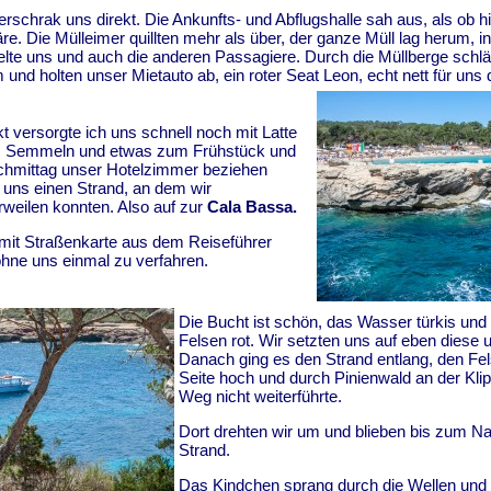
erschrak uns direkt. Die Ankunfts- und Abflugshalle sah aus, als ob hi
e. Die Mülleimer quillten mehr als über, der ganze Müll lag herum, i
ekelte uns und auch die anderen Passagiere. Durch die Müllberge schlä
nd holten unser Mietauto ab, ein roter Seat Leon, echt nett für uns d
 versorgte ich uns schnell noch mit Latte
, Semmeln und etwas zum Frühstück und
achmittag unser Hotelzimmer beziehen
r uns einen Strand, an dem wir
rweilen konnten. Also auf zur
Cala Bassa.
mit Straßenkarte aus dem Reiseführer
ohne uns einmal zu verfahren.
Die Bucht ist schön, das Wasser türkis und 
Felsen rot. Wir setzten uns auf eben diese 
Danach ging es den Strand entlang, den Fe
Seite hoch und durch Pinienwald an der Klip
Weg nicht weiterführte.
Dort drehten wir um und blieben bis zum N
Strand.
Das Kindchen sprang durch die Wellen und 