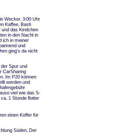
in Wecker. 3:00 Uhr
en Kaffee, Basti
w und das Kindchen
ten in den Nacht in
d ich in meiner
spannend und
en ging's da nicht
 der Spur und
r CarSharing
n. Im P20 können
llt werden und
ghafengebühr
auso viel wie das S-
ca. 1 Stunde flotter
en einen Koffer für
ichtung Süden. Der