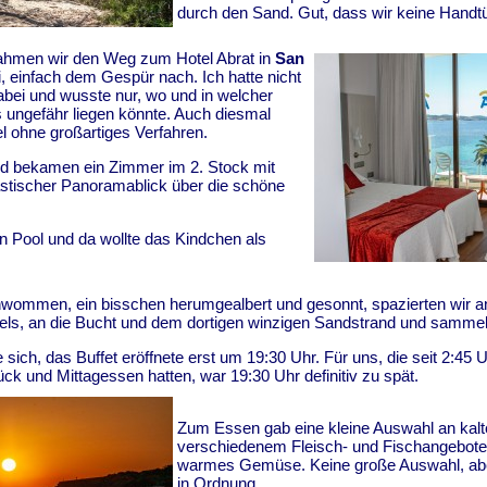
durch den Sand. Gut, dass wir keine Handtü
ahmen wir den Weg zum Hotel Abrat in
San
 einfach dem Gespür nach. Ich hatte nicht
bei und wusste nur, wo und in welcher
 ungefähr liegen könnte. Auch diesmal
el ohne großartiges Verfahren.
nd bekamen ein Zimmer im 2. Stock mit
astischer Panoramablick über die schöne
n Pool und da wollte das Kindchen als
ommen, ein bisschen herumgealbert und gesonnt, spazierten wir a
els, an die Bucht und dem dortigen winzigen Sandstrand und samme
sich, das Buffet eröffnete erst um 19:30 Uhr. Für uns, die seit 2:45 
ck und Mittagessen hatten, war 19:30 Uhr definitiv zu spät.
Zum Essen gab eine kleine Auswahl an kalt
verschiedenem Fleisch- und Fischangebote
warmes Gemüse. Keine große Auswahl, ab
in Ordnung.