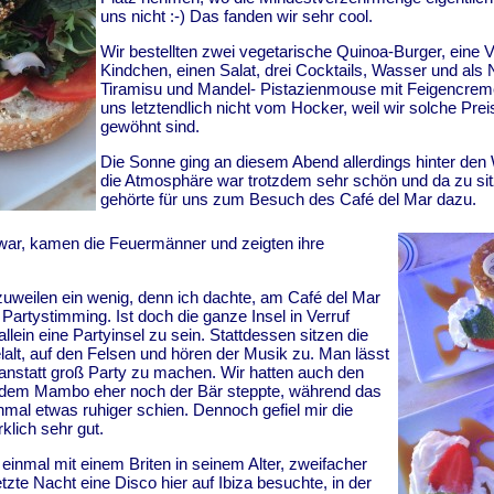
uns nicht :-) Das fanden wir sehr cool.
Wir bestellten zwei vegetarische Quinoa-Burger, eine 
Kindchen, einen Salat, drei Cocktails, Wasser und als
Tiramisu und Mandel- Pistazienmouse mit Feigencreme
uns letztendlich nicht vom Hocker, weil wir solche Pr
gewöhnt sind.
Die Sonne ging an diesem Abend allerdings hinter den 
die Atmosphäre war trotzdem sehr schön und da zu si
gehörte für uns zum Besuch des Café del Mar dazu.
war, kamen die Feuermänner und zeigten ihre
uweilen ein wenig, denn ich dachte, am Café del Mar
Partystimming. Ist doch die ganze Insel in Verruf
allein eine Partyinsel zu sein. Stattdessen sitzen die
elalt, auf den Felsen und hören der Musik zu. Man lässt
 anstatt groß Party zu machen. Wir hatten auch den
 dem Mambo eher noch der Bär steppte, während das
mal etwas ruhiger schien. Dennoch gefiel mir die
klich sehr gut.
h einmal mit einem Briten in seinem Alter, zweifacher
etzte Nacht eine Disco hier auf Ibiza besuchte, in der