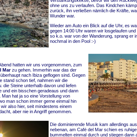
Verstärkungskekse, bevor wir den Rückweg
ohne uns zu verlaufen. Das Kindchen kämpft
zurück, ihn verließen nämlich die Kräfte, wa
Wunder war.
Wieder am Auto ein Blick auf die Uhr, es war
gegen 14:00 Uhr waren wir losgelaufen und
so k.o. war von der Wanderung, sprang er i
nochmal in den Pool :-)
Abend hatten wir uns vorgenommen, zum
l Mar
zu gehen. Immerhin war das der
 überhaupt nach Ibiza geflogen sind. Gegen
e stand schon tief, nahmen wir die
die Steine unterhalb davon und liefen
e und ein bisschen geradeaus und dann
 Man hat ja so eine Vorstellung von
wo man schon immer gerne einmal hin
ir also hier, seit mindestens einem
acht, aber nie in Angriff genommen.
Die dominierende Musik kam allerdings a
nebenan, am Café del Mar schien es ruhige
bummelten einmal durch und stiegen dann 