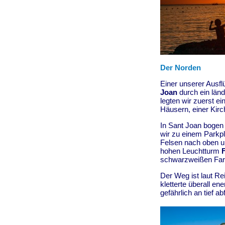
Der Norden
Einer unserer Ausfl
Joan
durch ein länd
legten wir zuerst e
Häusern, einer Kirc
In Sant Joan bogen
wir zu einem Parkp
Felsen nach oben un
hohen Leuchtturm
schwarzweißen Farb
Der Weg ist laut Re
kletterte überall e
gefährlich an tief a