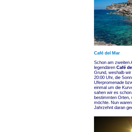
Café del Mar
Schon am zweiten 
legendären
Café de
Grund, weshalb wir
20:00 Uhr, die Sonn
Uferpromenade bzw. 
einmal um die Kurv
sahen wir es schon.
bestimmten Orten, 
möchte. Nun waren w
Jahrzehnt daran ged