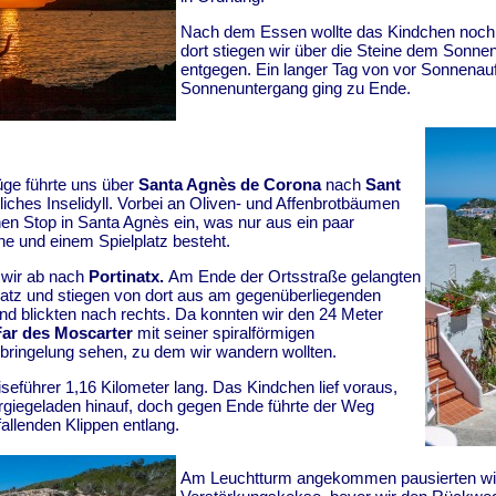
Nach dem Essen wollte das Kindchen noch
dort stiegen wir über die Steine dem Sonne
entgegen. Ein langer Tag von vor Sonnenauf
Sonnenuntergang ging zu Ende.
üge führte uns über
Santa Agnès de Corona
nach
Sant
liches Inselidyll. Vorbei an Oliven- und Affenbrotbäumen
inen Stop in Santa Agnès ein, was nur aus ein paar
he und einem Spielplatz besteht.
 wir ab nach
Portinatx.
Am Ende der Ortsstraße gelangten
latz und stiegen von dort aus am gegenüberliegenden
d blickten nach rechts. Da konnten wir den 24 Meter
Far des Moscarter
mit seiner spiralförmigen
ringelung sehen, zu dem wir wandern wollten.
iseführer 1,16 Kilometer lang. Das Kindchen lief voraus,
nergiegeladen hinauf, doch gegen Ende führte der Weg
bfallenden Klippen entlang.
Am Leuchtturm angekommen pausierten wir