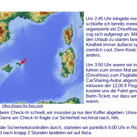
Um 2:45 Uhr klingelte me
schlürfte ich bereits mein
organisierte ein DriveNo
zog sich aufgeregt an. Mit
den Urlaub zu starten fan
Kindheit immer äußerst 
ziemlich cool. Dem Kindch
anders.
Um 3:50 Uhr waren wir in
fuhren zum ersten Mal pe
(DriveNow) zum Flughafe
CarSharing-Autos abgeste
inklusive der 12,00 € Flu
kostete uns die Fahrt gen
Bahn-Ticket, nur dass wir 
waren.
https://maps-for-free.com
eim Check-In schnell, wir mussten ja nur den Koffer abgeben. Unser
Dame am Check-In fragte zur Sicherheit nochmal nach, hihi.
ie Sicherheitskontrollen durch, starteten wir pünktlich 6:00 Uhr in R
nd nach knapp 2 Stunden landeten wir auf Ibiza.